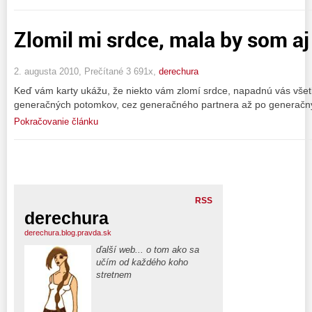
Zlomil mi srdce, mala by som aj
2. augusta 2010, Prečítané 3 691x,
derechura
Keď vám karty ukážu, že niekto vám zlomí srdce, napadnú vás všet
generačných potomkov, cez generačného partnera až po generačn
Pokračovanie článku
RSS
derechura
derechura.blog.pravda.sk
ďalší web... o tom ako sa
učím od každého koho
stretnem