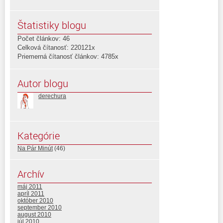
Štatistiky blogu
Počet článkov: 46
Celková čítanosť: 220121x
Priemerná čítanosť článkov: 4785x
Autor blogu
derechura
Kategórie
Na Pár Minút
(46)
Archív
máj 2011
apríl 2011
október 2010
september 2010
august 2010
júl 2010