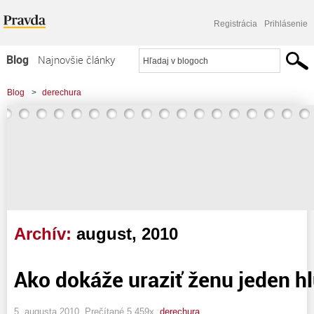
Registrácia
Prihlásenie
Blog
Najnovšie články
Najčítanejšie články
Blog
>
derechura
Najkomentovanejšie články
Zoznam blogov
Komerčné blogy
Archív:
august, 2010
Ako dokáže uraziť ženu jeden h
5. augusta 2010, Prečítané 5 459x,
derechura