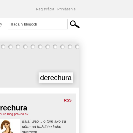
Registrácia
Prihlásenie
y
derechura
RSS
rechura
hura.blog.pravda.sk
ďalší web... o tom ako sa
učím od každého koho
stretnem