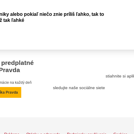
iky alebo pokiaľ niečo znie príliš ľahko, tak to
ž tak ľahké
 predplatné
Pravda
stiahnite si ap
ormácie na každý deň
sledujte naše sociálne siete
íka Pravda