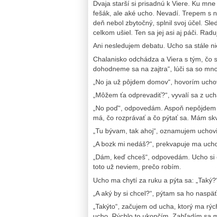
Dvaja starší si prisadnú k Viere. Ku mne
fešák, ale aké ucho. Nevadí. Trepem s
deň nebol zbytočný, splnil svoj účel. Sl
celkom ušiel. Ten sa jej asi aj páči. Rad
Ani nesledujem debatu. Ucho sa stále nieč
Chalanisko odchádza a Viera s tým, čo s
dohodneme sa na zajtra“, lúči sa so mnou
„No ja už pôjdem domov“, hovorím uchov
„Môžem ťa odprevadiť?“, vyvalí sa z uch
„No poď“, odpovedám. Aspoň nepôjdem s
má, čo rozprávať a čo pýtať sa. Mám sk
„Tu bývam, tak ahoj“, oznamujem uchovi
„A bozk mi nedáš?“, prekvapuje ma uch
„Dám, keď chceš“, odpovedám. Ucho si o
toto už neviem, prečo robím.
Ucho ma chytí za ruku a pýta sa: „Taký?
„A aký by si chcel?“, pýtam sa ho naspäť
„Takýto“, začujem od ucha, ktorý ma rý
ucho. Rýchlo to ukončím. Zahľadím sa mu