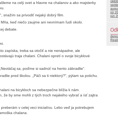
októ
šleme na celý svet a hlavne na chalanov a ako majsterky
sept
ku.
augu
júl 2
, snažím sa privodiť nejaký dobrý film.
jún 
 Mňa, keď niečo zaujme ani nevnímam ľudí okolo.
Od
kej debate.
dere
Real
mi.
to zapíska, treba sa otočiť a nie nenápadne, ale
távajú traja chalani. Chalani opretí o svoje bicyklové
„Neotáčaj sa, poďme si sadnúť na hento zábradlie“.
dlie pred školou. „Páči sa ti niektorý?“, pýtam sa potichu.
halani na bicykloch sa nebezpečne blížia k nám.
, že by sme mohli z tých troch nejakého vybrať a ísť zajtra
 preberám v celej veci iniciatívu. Lebo veď ja potrebujem
kamoška chalana.