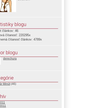
tistiky blogu
t článkov: 46
ová čítanosť: 220295x
merná čítanosť článkov: 4789x
or blogu
derechura
egórie
ár Minút
(46)
hív
2011
 2011