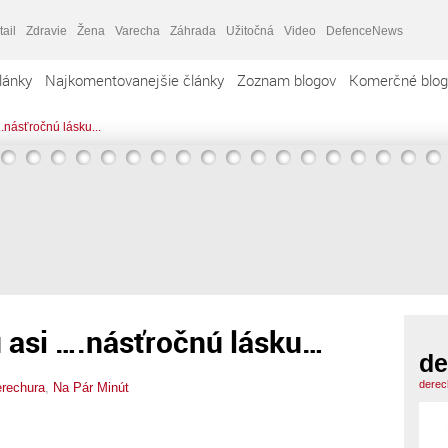
tail
Zdravie
Žena
Varecha
Záhrada
Užitočná
Video
DefenceNews
lánky
Najkomentovanejšie články
Zoznam blogov
Komerčné blog
.násťročnú lásku...
 asi ….násťročnú lásku…
de
derec
erechura
,
Na Pár Minút