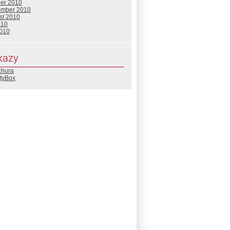
ber 2010
ember 2010
st 2010
010
2010
kazy
chura
ityBox