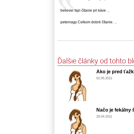
believer fajn čítanie pri káve ...
peternagy Celkom dobré čítanie. ...
Ďalšie články od tohto b
Ako je pred ťaž
02.05.2011
Načo je fekálny š
28.04.2011