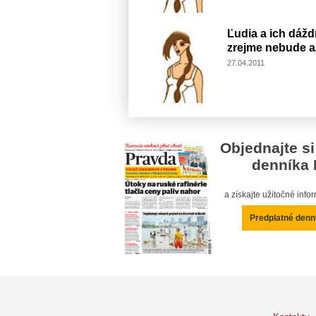
Ľudia a ich dáždn
zrejme nebude a
27.04.2011
Objednajte si
denníka 
a získajte užitočné inf
Predplatné denn