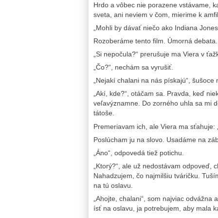
Hrdo a vôbec nie porazene vstávame, ka
sveta, ani neviem v čom, mierime k amfi
„Mohli by dávať niečo ako Indiana Jones“
Rozoberáme tento film. Úmorná debata.
„Si nepočula?“ prerušuje ma Viera v ťaž
„Čo?“, nechám sa vyrušiť.
„Nejakí chalani na nás pískajú“, šušoce 
„Akí, kde?“, otáčam sa. Pravda, keď niek
veľavýznamne. Do zorného uhla sa mi dos
tátoše.
Premeriavam ich, ale Viera ma sťahuje: 
Poslúcham ju na slovo. Usadáme na zábra
„Áno“, odpovedá tiež potichu.
„Ktorý?“, ale už nedostávam odpoveď, c
Nahadzujem, čo najmilšiu tváričku. Tuším
na tú oslavu.
„Ahojte, chalani“, som najviac odvážna a
ísť na oslavu, ja potrebujem, aby mala 