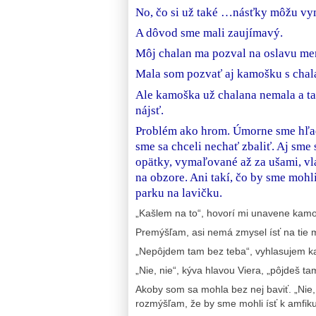
No, čo si už také …násťky môžu vy
A dôvod sme mali zaujímavý.
Môj chalan ma pozval na oslavu me
Mala som pozvať aj kamošku s cha
Ale kamoška už chalana nemala a ta
nájsť.
Problém ako hrom. Úmorne sme hľad
sme sa chceli nechať zbaliť. Aj sme 
opätky, vymaľované až za ušami, vl
na obzore. Ani takí, čo by sme mohl
parku na lavičku.
„Kašlem na to“, hovorí mi unavene kamo
Premýšľam, asi nemá zmysel ísť na tie 
„Nepôjdem tam bez teba“, vyhlasujem ka
„Nie, nie“, kýva hlavou Viera, „pôjdeš t
Akoby som sa mohla bez nej baviť. „Nie
rozmýšľam, že by sme mohli ísť k amfiku a