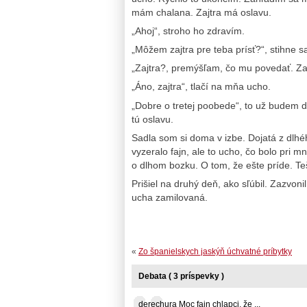
mám chalana. Zajtra má oslavu.
„Ahoj“, stroho ho zdravím.
„Môžem zajtra pre teba prísť?“, stihne s
„Zajtra?, premýšľam, čo mu povedať. Zaj
„Áno, zajtra“, tlačí na mňa ucho.
„Dobre o tretej poobede“, to už budem 
tú oslavu.
Sadla som si doma v izbe. Dojatá z dlhé
vyzeralo fajn, ale to ucho, čo bolo pri mn
o dlhom bozku. O tom, že ešte príde. Te
Prišiel na druhý deň, ako sľúbil. Zazvoni
ucha zamilovaná.
«
Zo španielskych jaskýň úchvatné príbytky
Debata ( 3 príspevky )
derechura Moc fajn chlapci, že ...