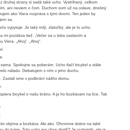
 z druhej strany si sadá také ucho. Vystrihaný, celkom
 ním, ani neviem o čom. Duchom som už na oslave, dnešný
edujem ako Viera rozpráva s tými dvomi. Ten jeden by
ujem sa.
o vypytuje. Je taký milý, zlatučký, ale je to ucho.
a mi pozdáva tiež. „Večer sa u teba zastavím a
 Viera. „Ahoj“. „Ahoj“.
i.
a.
ama. Spokojne sa poberám. Ucho tlačí bicykel a stále
velú náladu. Debatujem s ním v jeho duchu.
. Zastali sme v podbrání nášho domu.
o.
piera bicykel o našu bránu. A ja ho bozkávam na líce. Tak
“
.
chlo objíma a bozkáva. Ale ako. Ohromne dobre na také
 do tváre. Toto ucho ma chce zbaliť? Je roztomilý, ale ja