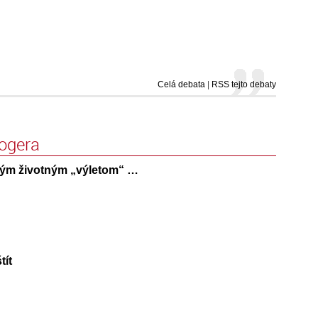
Celá debata
|
RSS tejto debaty
logera
kým životným „výletom“ …
tít