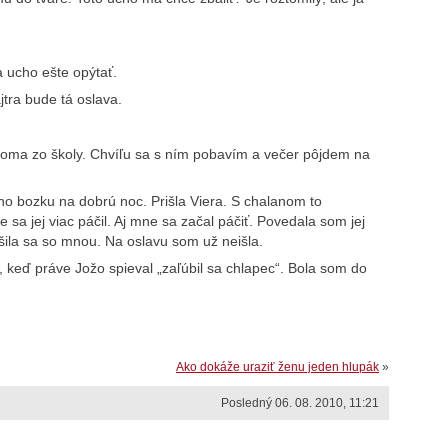
a ucho ešte opýtať.
tra bude tá oslava.
doma zo školy. Chvíľu sa s ním pobavím a večer pôjdem na
ho bozku na dobrú noc. Prišla Viera. S chalanom to
e sa jej viac páčil. Aj mne sa začal páčiť. Povedala som jej
šila sa so mnou. Na oslavu som už neišla.
l, keď práve Jožo spieval „zaľúbil sa chlapec“. Bola som do
Ako dokáže uraziť ženu jeden hlupák
»
Posledný 06. 08. 2010, 11:21