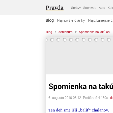
Správy
Športweb
Auto
Kok
Blog
Najnovšie články
Najčítanejšie č
Blog
>
derechura
>
Spomienka na takú asi ...
Spomienka na takú
6. augusta 2010 08:12
, Prečítané 4 139x,
d
Ten deň sme išli „baliť“ chalanov.