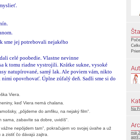
myslieť.
nín.
Šta
lanom.
Poče
k sme jej potrebovali nejakého
Celk
Prie
ali celé poobedie. Vlastne nevinne
sa k tomu riadne vystrojili. Krátke sukne, vysoké
Aut
asy natupírované, samý lak. Ale poviem vám, nikto
i nimi opovrhovať. Úplne zúfalý deň. Sadli sme si do
ška Viera.
Kat
meniny, keď Viera nemá chalana.
Na P
mošsky, „pôjdeme do amfiku, na nejaký film“.
am sama, zabavíte sa dobre, uvidíš“.
Arc
, vážne nepôjdem tam“, pokračujem vo svojej úvahe a už
máj 
 zistiť čo dávajú zajtra.
apríl