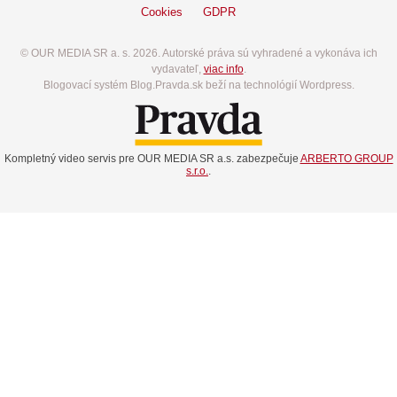
Cookies
GDPR
© OUR MEDIA SR a. s. 2026. Autorské práva sú vyhradené a vykonáva ich
vydavateľ,
viac info
.
Blogovací systém Blog.Pravda.sk beží na technológií Wordpress.
Kompletný video servis pre OUR MEDIA SR a.s. zabezpečuje
ARBERTO GROUP
s.r.o.
.