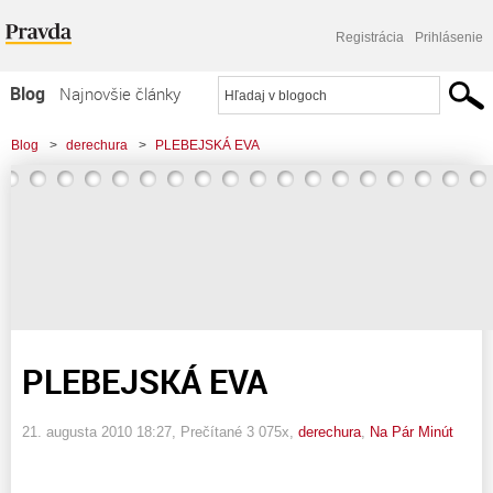
Registrácia
Prihlásenie
Blog
Najnovšie články
Najčítanejšie články
Blog
>
derechura
>
PLEBEJSKÁ EVA
Najkomentovanejšie články
Zoznam blogov
Komerčné blogy
PLEBEJSKÁ EVA
21. augusta 2010 18:27
, Prečítané 3 075x,
derechura
,
Na Pár Minút