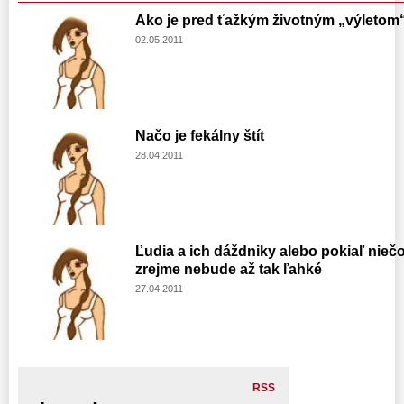
Ako je pred ťažkým životným „výletom
02.05.2011
Načo je fekálny štít
28.04.2011
Ľudia a ich dáždniky alebo pokiaľ niečo 
zrejme nebude až tak ľahké
27.04.2011
RSS