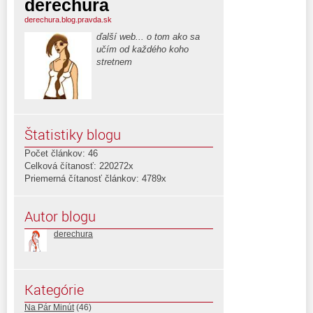
derechura
derechura.blog.pravda.sk
ďalší web... o tom ako sa
učím od každého koho
stretnem
Štatistiky blogu
Počet článkov: 46
Celková čítanosť: 220272x
Priemerná čítanosť článkov: 4789x
Autor blogu
derechura
Kategórie
Na Pár Minút
(46)