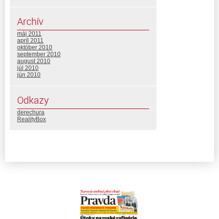
Archív
máj 2011
apríl 2011
október 2010
september 2010
august 2010
júl 2010
jún 2010
Odkazy
derechura
RealityBox